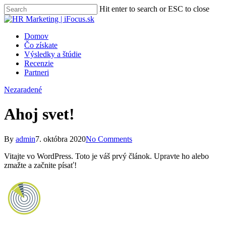
Skip
Hit enter to search or ESC to close
to
Close
Close
main
Search
Menu
content
Menu
Domov
Čo získate
Výsledky a štúdie
Recenzie
Partneri
Nezaradené
Ahoj svet!
By
admin
7. októbra 2020
No Comments
Vitajte vo WordPress. Toto je váš prvý článok. Upravte ho alebo
zmažte a začnite písať!