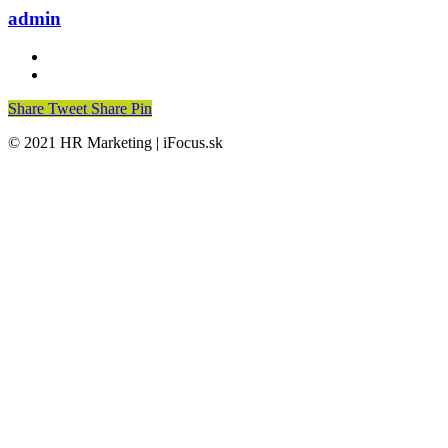
admin
Share
Tweet
Share
Pin
© 2021 HR Marketing | iFocus.sk
Domov
Čo získate
Výsledky a štúdie
Recenzie
Partneri